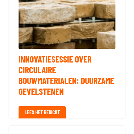
INNOVATIESESSIE OVER
CIRCULAIRE
BOUWMATERIALEN: DUURZAME
GEVELSTENEN
LEES HET BERICHT